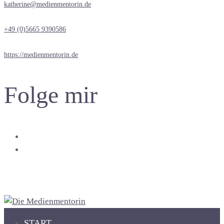
katherine@medienmentorin.de
+49 (0)5665 9390586‬
https://medienmentorin.de
Folge mir
START