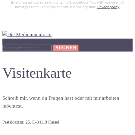
By signing up you agree to our terms & conditions. You will receive email
messages from us and you can unsubscribe any time.
Privacy policy
.
Suche
SUCHEN
nach:
Visitenkarte
Schreib mir, wenn du Fragen hast oder mit mir arbeiten
möchtest.
Pestalozzistr. 25, D-34119 Kassel